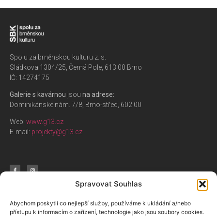
Spolu za brněnskou kulturu z. s.
Sládkova 1304/25, Černá Pole, 613 00 Brno
IČ: 14274175
Galerie s kavárnou
jsou
na adrese:
Dominikánské nám. 7/8, Brno-střed, 602 00
Web:
www.g13.cz
E-mail:
projekty@g13.cz
Spravovat Souhlas
Nabízíme
Aktivity
O nás
Abychom poskytli co nejlepší služby, používáme k ukládání a/nebo
přístupu k informacím o zařízení, technologie jako jsou soubory cookies.