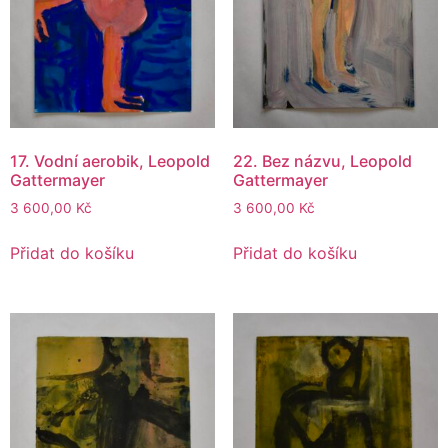
17. Vodní aerobik, Leopold
22. Bez názvu, Leopold
Gattermayer
Gattermayer
3 600,00
Kč
3 600,00
Kč
Přidat do košíku
Přidat do košíku