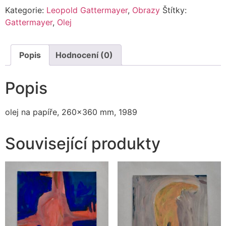
Kategorie:
Leopold Gattermayer
,
Obrazy
Štítky:
Gattermayer
,
Olej
Popis
Hodnocení (0)
Popis
olej na papíře, 260×360 mm, 1989
Související produkty