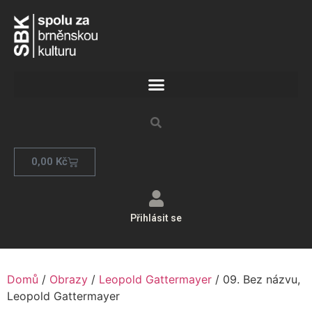
0,00
Kč
Přihlásit se
Domů
/
Obrazy
/
Leopold Gattermayer
/ 09. Bez názvu,
Leopold Gattermayer