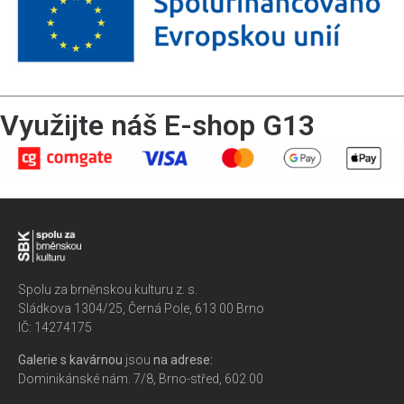
Využijte náš E-shop G13
Spolu za brněnskou kulturu z. s.
Sládkova 1304/25, Černá Pole, 613 00 Brno
IČ: 14274175
Galerie s kavárnou
jsou
na adrese:
Dominikánské nám. 7/8, Brno-střed, 602 00