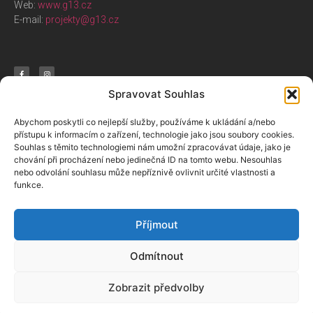
Web:
www.g13.cz
E-mail:
projekty@g13.cz
Spravovat Souhlas
Nabízíme
Aktivity
O nás
Abychom poskytli co nejlepší služby, používáme k ukládání a/nebo
přístupu k informacím o zařízení, technologie jako jsou soubory cookies.
Souhlas s těmito technologiemi nám umožní zpracovávat údaje, jako je
E-shop G13
Arteterapie
Spolu za brněnskou
chování při procházení nebo jedinečná ID na tomto webu. Nesouhlas
kulturou
Cafébar G13
Kurzy a workshopy
nebo odvolání souhlasu může nepříznivě ovlivnit určité vlastnosti a
Sociální podnik
Galerie G13
Přednášky
funkce.
Náš tým
Kino G13
Program kina
Klub G13
Příjmout
Odmítnout
© 2024 Spolu za brněnskou kulturu
Ochrana osobních údajů
Zobrazit předvolby