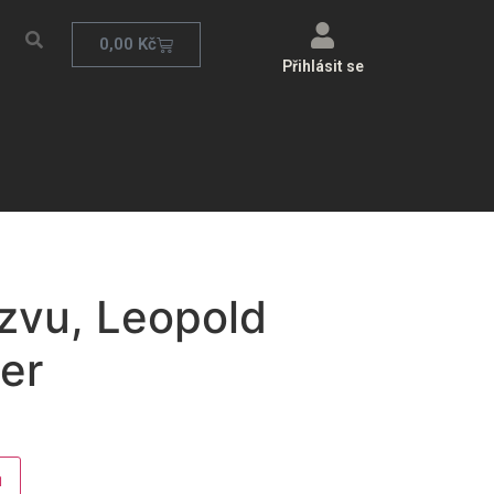
0,00
Kč
Přihlásit se
ázvu, Leopold
er
u