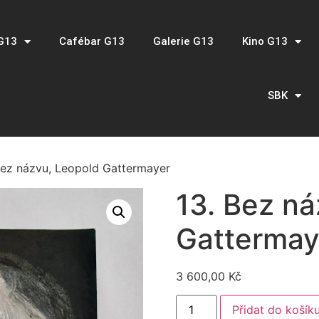
G13
Cafébar G13
Galerie G13
Kino G13
SBK
Bez názvu, Leopold Gattermayer
13. Bez n
Gattermay
3 600,00
Kč
Přidat do košík