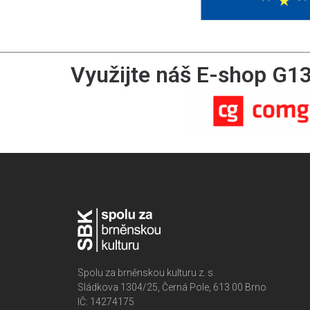
Využijte náš E-shop G1
Spolu za brněnskou kulturu z. s.
Sládkova 1304/25, Černá Pole, 613 00 Brno
IČ: 14274175