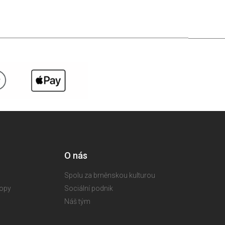
O nás
Spolu za brněnskou kulturou
hopy
Sociální podnik
Náš tým