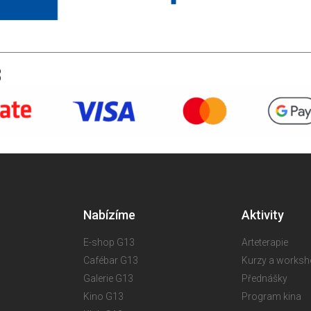
3
Nabízíme
Aktivity
E-shop G13
Arteterapie
Cafébar G13
Kurzy a works
Galerie G13
Přednášky
Kino G13
Program kina