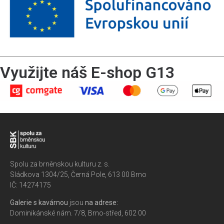
Využijte náš E-shop G13
Spolu za brněnskou kulturu z. s.
Sládkova 1304/25, Černá Pole, 613 00 Brno
IČ: 14274175
Galerie s kavárnou
jsou
na adrese:
Dominikánské nám. 7/8, Brno-střed, 602 00