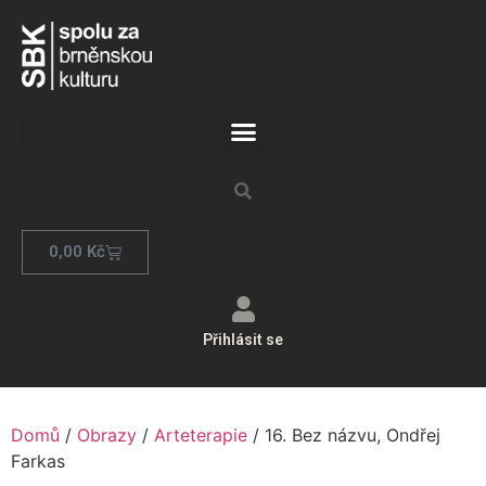
0,00
Kč
Přihlásit se
Domů
/
Obrazy
/
Arteterapie
/ 16. Bez názvu, Ondřej
Farkas