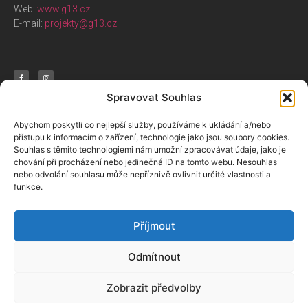
Web:
www.g13.cz
E-mail:
projekty@g13.cz
Spravovat Souhlas
Nabízíme
Aktivity
O nás
Abychom poskytli co nejlepší služby, používáme k ukládání a/nebo
přístupu k informacím o zařízení, technologie jako jsou soubory cookies.
Souhlas s těmito technologiemi nám umožní zpracovávat údaje, jako je
E-shop G13
Arteterapie
Spolu za brněnskou
chování při procházení nebo jedinečná ID na tomto webu. Nesouhlas
kulturou
Cafébar G13
Kurzy a workshopy
nebo odvolání souhlasu může nepříznivě ovlivnit určité vlastnosti a
Sociální podnik
Galerie G13
Přednášky
funkce.
Náš tým
Kino G13
Program kina
Klub G13
Příjmout
Odmítnout
© 2024 Spolu za brněnskou kulturu
Ochrana osobních údajů
Zobrazit předvolby