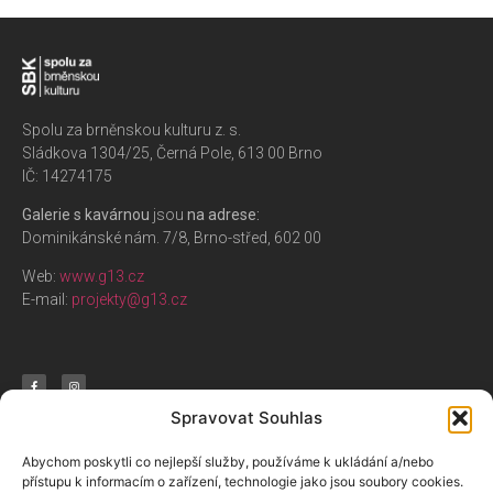
Spolu za brněnskou kulturu z. s.
Sládkova 1304/25, Černá Pole, 613 00 Brno
IČ: 14274175
Galerie s kavárnou
jsou
na adrese:
Dominikánské nám. 7/8, Brno-střed, 602 00
Web:
www.g13.cz
E-mail:
projekty@g13.cz
Spravovat Souhlas
Nabízíme
Aktivity
O nás
Abychom poskytli co nejlepší služby, používáme k ukládání a/nebo
přístupu k informacím o zařízení, technologie jako jsou soubory cookies.