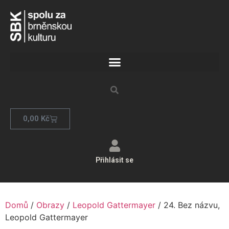
0,00
Kč
Přihlásit se
Domů
/
Obrazy
/
Leopold Gattermayer
/ 24. Bez názvu,
Leopold Gattermayer